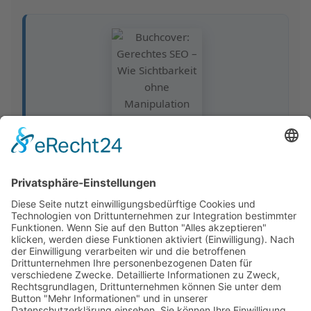
GERECHTES SEO
vom SEOIO-
Geschäftsführer Mathias Ellmann
Wie Sichtbarkeit ohne Manipulation gelingt: ein
Praxisleitfaden für faire und verantwortliche
Suchmaschinenoptimierung.
Amazon
Apple Books
eBook.de
Thalia
Hugendubel