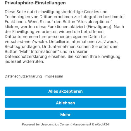
Hebammen-SEO?
Wie schnell zeigt SEO für Hebammen
Wirkung?
Wie wichtig sind Bewertungen im
Hebammen-SEO?
Ist SEO auch für freiberufliche
Hebammen sinnvoll?
Wie sollten Inhalte für Hebammen