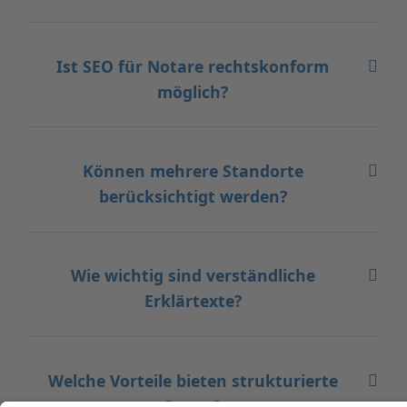
Ist SEO für Notare rechtskonform
möglich?
Können mehrere Standorte
berücksichtigt werden?
Wie wichtig sind verständliche
Erklärtexte?
Welche Vorteile bieten strukturierte
Daten?