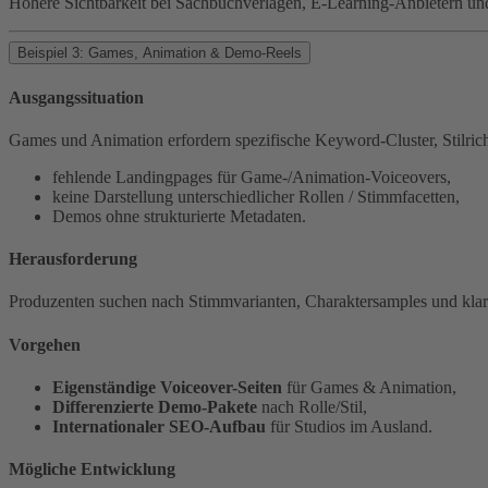
Höhere Sichtbarkeit bei Sachbuchverlagen, E-Learning-Anbietern und
Beispiel 3: Games, Animation & Demo-Reels
Ausgangssituation
Games und Animation erfordern spezifische Keyword-Cluster, Stilricht
fehlende Landingpages für Game-/Animation-Voiceovers,
keine Darstellung unterschiedlicher Rollen / Stimmfacetten,
Demos ohne strukturierte Metadaten.
Herausforderung
Produzenten suchen nach Stimmvarianten, Charaktersamples und kl
Vorgehen
Eigenständige Voiceover-Seiten
für Games & Animation,
Differenzierte Demo-Pakete
nach Rolle/Stil,
Internationaler SEO-Aufbau
für Studios im Ausland.
Mögliche Entwicklung