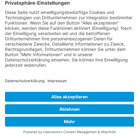
Kann man für bestimmte Branchen
optimieren?
Ist SEO für Wirtschaftspsychologie
DSGVO-konform?
Kann SEO internationale Auftraggeber
ansprechen?
Welche Rolle spielt Thought Leadership?