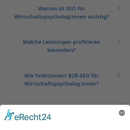
Warum ist SEO für
Wirtschaftspsycholog:innen wichtig?
Welche Leistungen profitieren
besonders?
Wie funktioniert B2B-SEO für
Wirtschaftspsycholog:innen?
Welche Rolle spielen Studien und
Whitepaper?