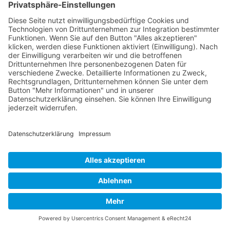
GERECHTES SEO
vom SEOIO-
Geschäftsführer Mathias Ellmann
Wie Sichtbarkeit ohne Manipulation gelingt: ein
Praxisleitfaden für faire und verantwortliche
Suchmaschinenoptimierung.
Amazon
Apple Books
eBook.de
Thalia
Hugendubel