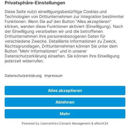
GERECHTES SEO
vom SEOIO-
Geschäftsführer Mathias Ellmann
Wie Sichtbarkeit ohne Manipulation gelingt: ein
Praxisleitfaden für faire und verantwortliche
Suchmaschinenoptimierung.
Amazon
Apple Books
eBook.de
Thalia