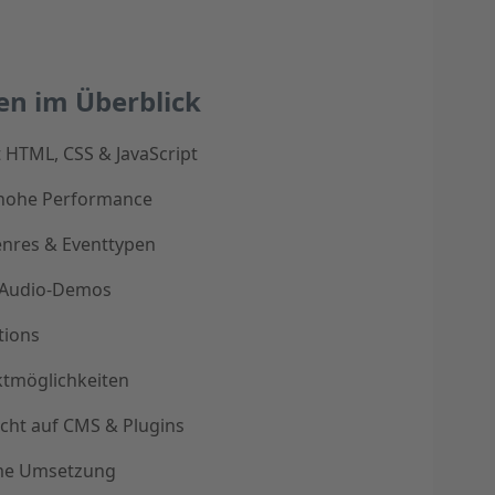
en im Überblick
t HTML, CSS & JavaScript
 hohe Performance
enres & Eventtypen
 Audio-Demos
tions
ktmöglichkeiten
icht auf CMS & Plugins
me Umsetzung