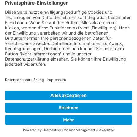
GERECHTES SEO
vom SEOIO-
Geschäftsführer Mathias Ellmann
Wie Sichtbarkeit ohne Manipulation gelingt: ein
Praxisleitfaden für faire und verantwortliche
Suchmaschinenoptimierung.
Amazon
Apple Books
eBook.de
Thalia