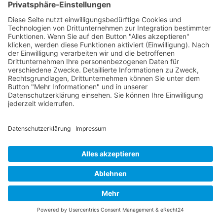
GERECHTES SEO
vom SEOIO-
Geschäftsführer Mathias Ellmann
Wie Sichtbarkeit ohne Manipulation gelingt: ein
Praxisleitfaden für faire und verantwortliche
Suchmaschinenoptimierung.
Amazon
Apple Books