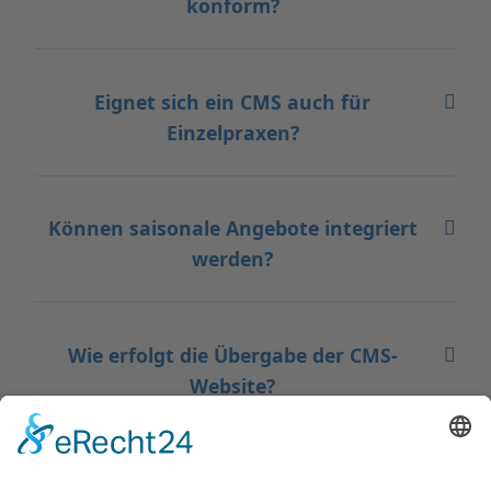
konform?
Eignet sich ein CMS auch für
Einzelpraxen?
Können saisonale Angebote integriert
werden?
Wie erfolgt die Übergabe der CMS-
Website?