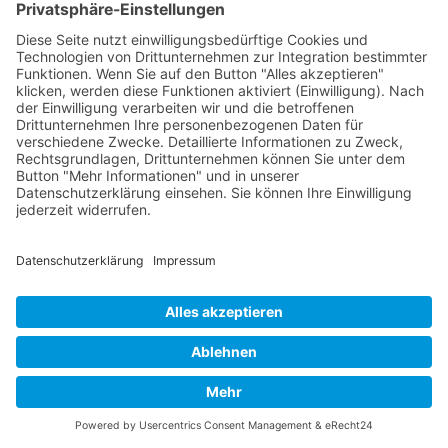
Was ist eine Geotechnik-Website ohne
CMS?
Warum entscheiden sich geotechnische
Büros gegen ein CMS?
Wie werden Inhalte ohne CMS
aktualisiert?
Welche Vorteile bietet eine Website ohne
CMS?