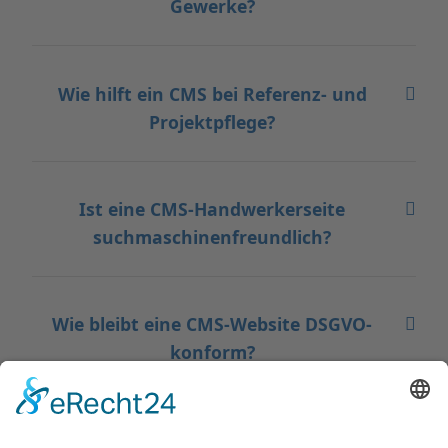
Gewerke?
Wie hilft ein CMS bei Referenz- und
Projektpflege?
Ist eine CMS-Handwerkerseite
suchmaschinenfreundlich?
Wie bleibt eine CMS-Website DSGVO-
konform?
Welche Betriebe profitieren besonders?