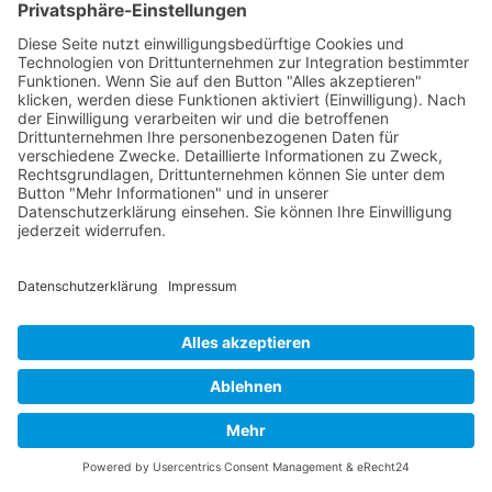
GERECHTES SEO
vom SEOIO-
Geschäftsführer Mathias Ellmann
Wie Sichtbarkeit ohne Manipulation gelingt: ein
Praxisleitfaden für faire und verantwortliche
Suchmaschinenoptimierung.
Amazon
Apple Books
eBook.de
Thalia