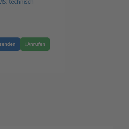
MS: technisch
 senden
Anrufen