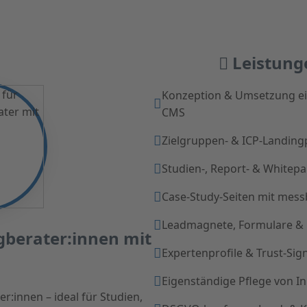
Leistung
Konzeption & Umsetzung ei
CMS
Zielgruppen- & ICP-Landin
Studien-, Report- & Whitepa
Case-Study-Seiten mit mes
Leadmagnete, Formulare & 
gberater:innen mit
Expertenprofile & Trust-Sign
Eigenständige Pflege von 
:innen – ideal für Studien,