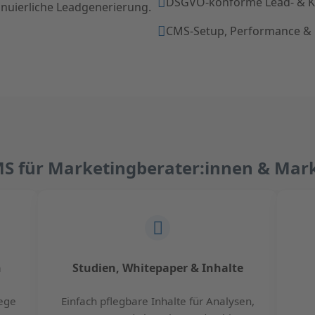
DSGVO-konforme Lead- & K
inuierliche Leadgenerierung.
CMS-Setup, Performance &
MS für Marketingberater:innen & Mark
n
Studien, Whitepaper & Inhalte
lege
Einfach pflegbare Inhalte für Analysen,