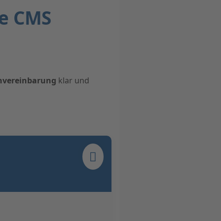
ne CMS
invereinbarung
klar und