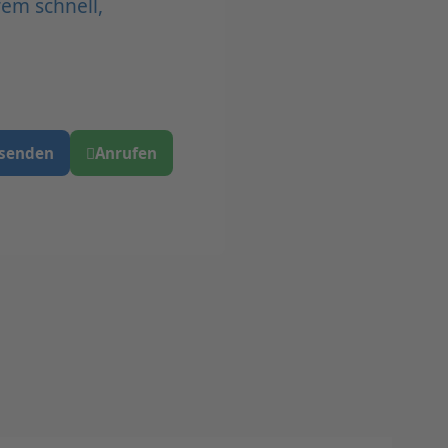
em schnell,
 senden
Anrufen