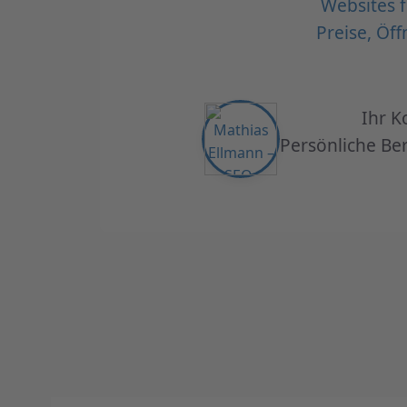
Websites f
Preise, Öf
Ihr K
Persönliche Ber