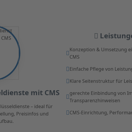
Leistung
Konzeption & Umsetzung ein
CMS
Einfache Pflege von Leistun
Klare Seitenstruktur für Le
eldienste mit CMS
gerechte Einbindung von I
Transparenzhinweisen
üsseldienste – ideal für
CMS-Einrichtung, Perform
ellung, Preisinfos und
ufbau.