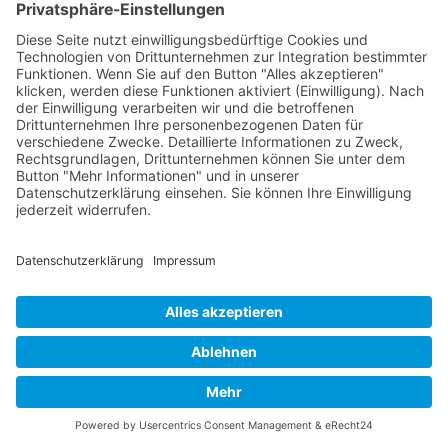
GERECHTES SEO
vom SEOIO-
Geschäftsführer Mathias Ellmann
Wie Sichtbarkeit ohne Manipulation gelingt: ein
Praxisleitfaden für faire und verantwortliche
Suchmaschinenoptimierung.
Amazon
Apple Books
eBook.de
Thalia
Hugendubel
© 2026
SEOIO
– Mathias Ellmann
Kontakt
|
Impressum
|
Datenschutz
Entwicklung & SEO-Experte:
Mathias Ellmann