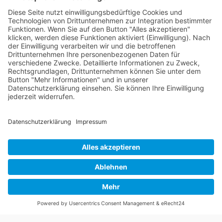
Praxisleitfaden für faire und verantwortliche
Suchmaschinenoptimierung.
Amazon
Apple Books
eBook.de
Thalia
Hugendubel
© 2026
SEOIO
– Mathias Ellmann
Kontakt
|
Impressum
|
Datenschutz
Entwicklung & SEO-Experte:
Mathias Ellmann