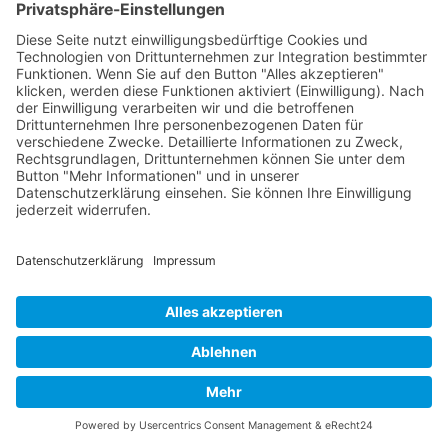
GERECHTES SEO
vom SEOIO-
Geschäftsführer Mathias Ellmann
Wie Sichtbarkeit ohne Manipulation gelingt: ein
Praxisleitfaden für faire und verantwortliche
Suchmaschinenoptimierung.
Amazon
Apple Books
eBook.de
Thalia