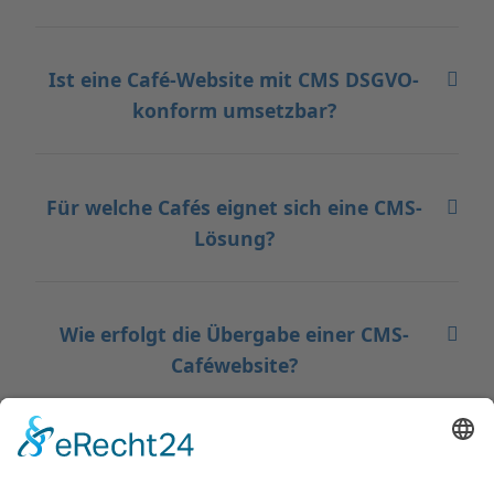
Ist eine Café-Website mit CMS DSGVO-
konform umsetzbar?
Für welche Cafés eignet sich eine CMS-
Lösung?
Wie erfolgt die Übergabe einer CMS-
Caféwebsite?