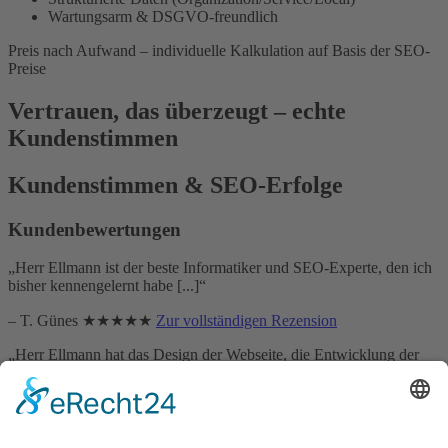
Wartungsarm & DSGVO-freundlich
Preis nach Aufwand – individuelle Kalkulation auf Basis der SEO-
Preise
Vertrauen, das überzeugt – echte
Kundenstimmen
Kundenstimmen & SEO-Erfolge
Kundenbewertungen
„Herr Ellmann ist der beste Informatiker und SEO-Experte, den ich
bisher kennengelernt habe [...]“
– T. Günes ★★★★★
Zur vollständigen Rezension
„Herr Ellmann hat das Design der Webseite, die Entwicklung der
Webseite engagiert und zuverlässig umgesetzt [...]“
– Falko Barwisch ★★★★★
Zur vollständigen Rezension
„Kompetent, freundlich, zuverlässig, engagiert und innovativ [...]“