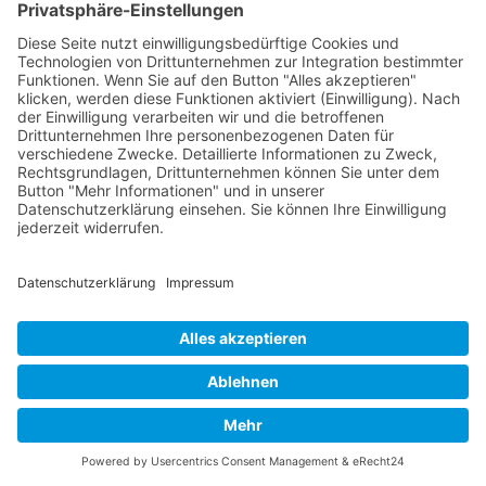
– Said Nabisade ★★★★★
Zur vollständigen Rezension
„Danke für die exzellente Beratung und Ausführung in puncto
Marketing und Erstellung unserer neuen Website. [...]“
– Manuel Veloso ★★★★★
Zur vollständigen Rezension
❮
❯
SEO-Ergebnisse
Nachfolgend sehen Sie eine Auswahl erfolgreich umgesetzter SEO-
Projekte. Die dargestellten Positionen wurden durch gezielte
Optimierungsmaßnahmen erreicht und dienen exemplarisch der
Veranschaulichung.
FB-Telemarketing
Dienstleistung:
Telemarketing Immobilien
Keyword:
Telemarketing Immobilien
Position:
Top 1