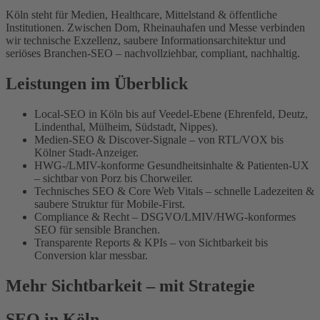
Köln steht für Medien, Healthcare, Mittelstand & öffentliche
Institutionen. Zwischen Dom, Rheinauhafen und Messe verbinden
wir technische Exzellenz, saubere Informationsarchitektur und
seriöses Branchen-SEO – nachvollziehbar, compliant, nachhaltig.
Leistungen im Überblick
Local-SEO in Köln bis auf Veedel-Ebene (Ehrenfeld, Deutz,
Lindenthal, Mülheim, Südstadt, Nippes).
Medien-SEO & Discover-Signale – von RTL/VOX bis
Kölner Stadt-Anzeiger.
HWG-/LMIV-konforme Gesundheitsinhalte & Patienten-UX
– sichtbar von Porz bis Chorweiler.
Technisches SEO & Core Web Vitals – schnelle Ladezeiten &
saubere Struktur für Mobile-First.
Compliance & Recht – DSGVO/LMIV/HWG-konformes
SEO für sensible Branchen.
Transparente Reports & KPIs – von Sichtbarkeit bis
Conversion klar messbar.
Mehr Sichtbarkeit – mit Strategie
SEO in Köln